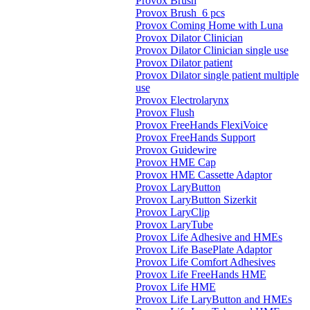
Provox Brush
Provox Brush_6 pcs
Provox Coming Home with Luna
Provox Dilator Clinician
Provox Dilator Clinician single use
Provox Dilator patient
Provox Dilator single patient multiple
use
Provox Electrolarynx
Provox Flush
Provox FreeHands FlexiVoice
Provox FreeHands Support
Provox Guidewire
Provox HME Cap
Provox HME Cassette Adaptor
Provox LaryButton
Provox LaryButton Sizerkit
Provox LaryClip
Provox LaryTube
Provox Life Adhesive and HMEs
Provox Life BasePlate Adaptor
Provox Life Comfort Adhesives
Provox Life FreeHands HME
Provox Life HME
Provox Life LaryButton and HMEs