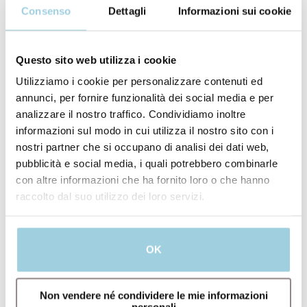
Provox XtraHME
Consenso
Dettagli
Informazioni sui cookie
Quick Guide IFU LPK
Removal Aid
TheraBite Region 1
TheraBite ROM scale
Questo sito web utilizza i cookie
TrachPhone
Tracoe Cleaning Powder
Utilizziamo i cookie per personalizzare contenuti ed
Tracoe Cleaning Tub
annunci, per fornire funzionalità dei social media e per
Tracoe Comfort
analizzare il nostro traffico. Condividiamo inoltre
Tracoe Compress 907-A two-ply
Tracoe Compress 907-B two-ply
informazioni sul modo in cui utilizza il nostro sito con i
Tracoe Compress 910-A
nostri partner che si occupano di analisi dei dati web,
Tracoe Compress 910-B
pubblicità e social media, i quali potrebbero combinarle
Tracoe Compress 961
Tracoe Compress AL
con altre informazioni che ha fornito loro o che hanno
Tracoe Compress Coated 960
raccolto dal suo utilizzo dei loro servizi.
Tracoe Compress Coated two-ply
Tracoe Connection Tube
Tracoe Cuff Pressure Monitor
Sensitive
OK
Tracoe Experc Dilation Set
Tracoe Experc Set Twist
Tracoe Experc Set Twist Plus
Tracoe Experc Set Vario
Non vendere né condividere le mie informazioni
Tracoe Humid Assist III IV