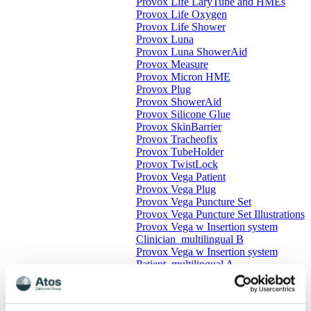
Provox Life LaryTube and HMEs
Provox Life Oxygen
Provox Life Shower
Provox Luna
Provox Luna ShowerAid
Provox Measure
Provox Micron HME
Provox Plug
Provox ShowerAid
Provox Silicone Glue
Provox SkinBarrier
Provox Tracheofix
Provox TubeHolder
Provox TwistLock
Provox Vega Patient
Provox Vega Plug
Provox Vega Puncture Set
Provox Vega Puncture Set Illustrations
Provox Vega w Insertion system
Clinician_multilingual B
Provox Vega w Insertion system
Patient_multilingual A
Provox Vega XtraSeal Insertion
system Clinician_multilingual A
Provox XtraFlange