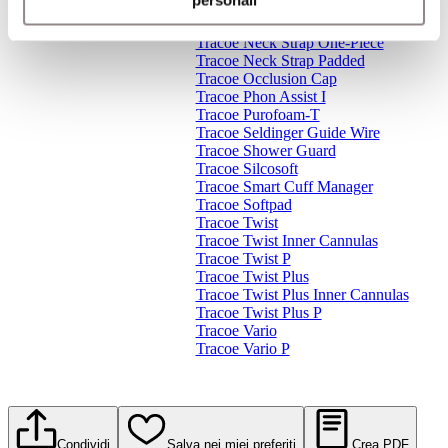
personali
Tracoe Lubricant Jelly
Tracoe Mini
Tracoe Neck Strap One-Piece
Tracoe Neck Strap Padded
Tracoe Occlusion Cap
Tracoe Phon Assist I
Tracoe Purofoam-T
Tracoe Seldinger Guide Wire
Tracoe Shower Guard
Tracoe Silcosoft
Tracoe Smart Cuff Manager
Tracoe Softpad
Tracoe Twist
Tracoe Twist Inner Cannulas
Tracoe Twist P
Tracoe Twist Plus
Tracoe Twist Plus Inner Cannulas
Tracoe Twist Plus P
Tracoe Vario
Tracoe Vario P
Condividi
Salva nei miei preferiti
Crea PDF