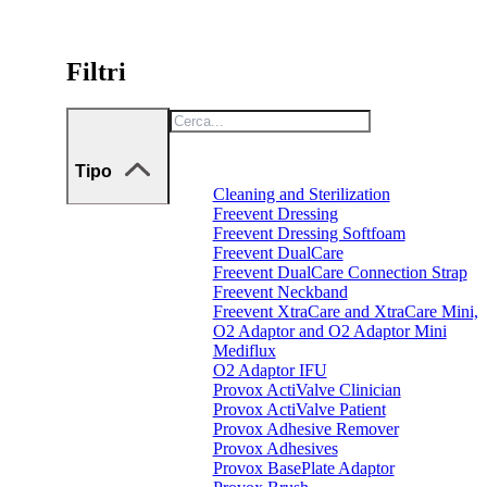
Filtri
Tipo
Cleaning and Sterilization
Freevent Dressing
Freevent Dressing Softfoam
Freevent DualCare
Freevent DualCare Connection Strap
Freevent Neckband
Freevent XtraCare and XtraCare Mini,
O2 Adaptor and O2 Adaptor Mini
Mediflux
O2 Adaptor IFU
Provox ActiValve Clinician
Provox ActiValve Patient
Provox Adhesive Remover
Provox Adhesives
Provox BasePlate Adaptor