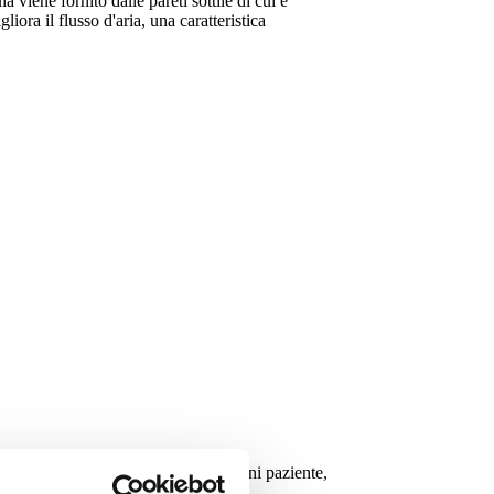
viene fornito dalle pareti sottile di cui è
iora il flusso d'aria, una caratteristica
egolabile in base all'anatomia di ogni paziente,
a lunghezza.