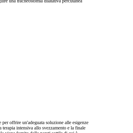
eguire una tracheostomia dilatativa percutanea
per offrire un'adeguata soluzione alle esigenze
a terapia intensiva allo svezzamento e la finale