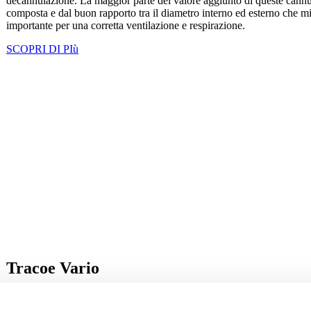
decannulazione. La maggior parte del valore aggiunto di queste cannula 
composta e dal buon rapporto tra il diametro interno ed esterno che migl
importante per una corretta ventilazione e respirazione.
SCOPRI DI PIù
Tracoe Vario
Le cannule Tracoe Vario e Vario XL presentano una flangia cervicale r
mediante un pratico meccanismo a pulsante così da ottenere la corrett