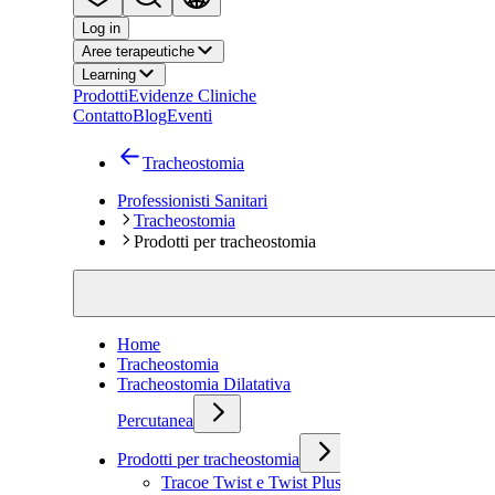
Log in
Aree terapeutiche
Learning
Prodotti
Evidenze Cliniche
Contatto
Blog
Eventi
Tracheostomia
Professionisti Sanitari
Tracheostomia
Prodotti per tracheostomia
Home
Tracheostomia
Tracheostomia Dilatativa
Percutanea
Prodotti per tracheostomia
Tracoe Twist e Twist Plus