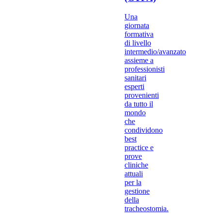
Una
giornata
formativa
di livello
intermedio/avanzato
assieme a
professionisti
sanitari
esperti
provenienti
da tutto il
mondo
che
condividono
best
practice e
prove
cliniche
attuali
per la
gestione
della
tracheostomia.