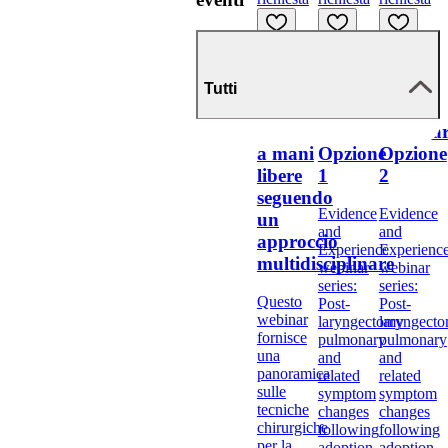
Cancella
Online
Online
Online
tutto
GPR
Ward
Ward
Tutti
Live:
Study -
Study -
Parlare
Webinar
Webina
a mani
Opzione
Opzione
libere
1
2
seguendo
Evidence
Evidence
un
and
and
approccio
Experience
Experienc
multidisciplinare
webinar
webinar
series:
series:
Questo
Post-
Post-
webinar
laryngectomy
laryngect
fornisce
pulmonary
pulmonary
una
and
and
panoramica
related
related
sulle
symptom
symptom
tecniche
changes
changes
chirurgiche
following
following
per la
adoption
adoption