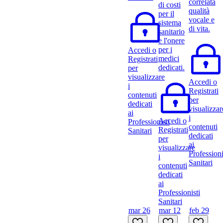
correlata
di costi
qualità
per il
vocale e
sistema
di vita.
sanitario
e l'onere
per i
Accedi o
medici
Registrati
dedicati.
per
visualizzare
Accedi o
i
Registrati
contenuti
per
dedicati
visualizzar
ai
i
Accedi o
Professionisti
contenuti
Registrati
Sanitari
dedicati
per
ai
visualizzare
Professioni
i
Sanitari
contenuti
dedicati
ai
Professionisti
Sanitari
mar 26
mar 12
feb 29