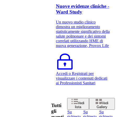
Nuove evidenze cliniche -
Ward Study
Un nuovo studio clinico
dimostra un miglioramento
statisticamente significativo della
salute polmonare e dei sintomi
correlati utilizzando HME di
nuova generazione, Provox Life
Accedi o Registrati per
visualizzare i contenuti dedicati
ai Professionisti Sanitari
Vedi
Vedi
Tutti
lista
Gallery
gli
Su
Su
Su
eventi
richiesta
richiesta
richiesta