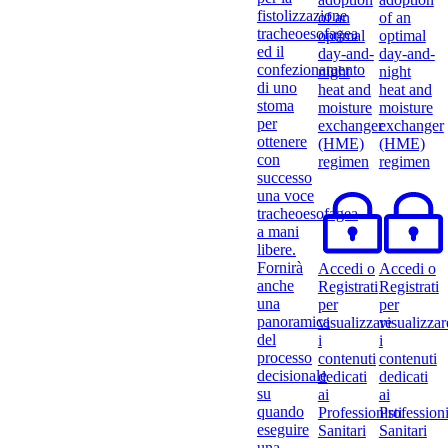
fistolizzazione
of an
of an
tracheoesofagea
optimal
optimal
ed il
day-and-
day-and-
confezionamento
night
night
di uno
heat and
heat and
stoma
moisture
moisture
per
exchanger
exchanger
ottenere
(HME)
(HME)
con
regimen
regimen
successo
una voce
tracheoesofagea
a mani
libere.
Fornirà
Accedi o
Accedi o
anche
Registrati
Registrati
una
per
per
panoramica
visualizzare
visualizzar
del
i
i
processo
contenuti
contenuti
decisionale
dedicati
dedicati
su
ai
ai
quando
Professionisti
Professioni
eseguire
Sanitari
Sanitari
una