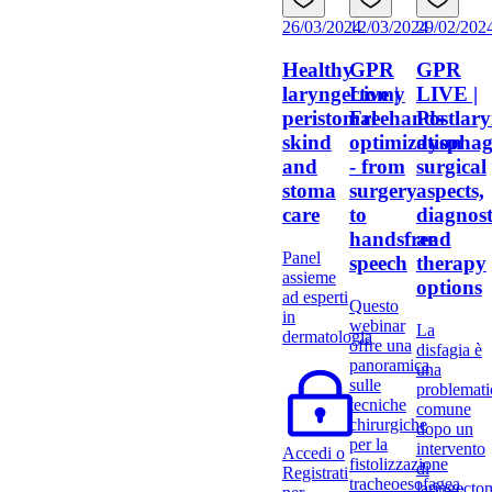
26/03/2024
12/03/2024
29/02/202
Healthy
GPR
GPR
laryngectomy
Live |
LIVE |
peristomal
Freehands
Postlar
skind
optimization
dysphag
and
- from
surgical
stoma
surgery
aspects,
care
to
diagnost
handsfree
and
Panel
speech
therapy
assieme
options
ad esperti
Questo
in
webinar
La
dermatologia
offre una
disfagia è
panoramica
una
sulle
problemati
tecniche
comune
chirurgiche
dopo un
per la
intervento
Accedi o
fistolizzazione
di
Registrati
tracheoesofagea,
laringecto