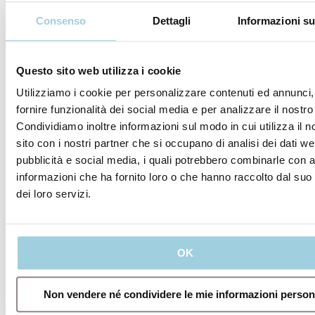
GPR
GPR
GPR
Live |
Live |
Live |
Consenso
Dettagli
Informazioni su
How
Complex
Comple
do we
Case
Case
do it?
Series
Series
Questo sito web utilizza i cookie
Postoperative
– Team
–
pathways
approach
Multidis
Utilizziamo i cookie per personalizzare contenuti ed annunci,
of the
to
manage
fornire funzionalità dei social media e per analizzare il nostro 
Netherlands
management
of
Condividiamo inoltre informazioni sul modo in cui utilizza il n
Cancer
and
alaryng
sito con i nostri partner che si occupano di analisi dei dati we
Institute
troubleshooting
voice
pubblicità e social media, i quali potrebbero combinarle con a
of
problem
informazioni che ha fornito loro o che hanno raccolto dal suo 
Questo
voice
managi
dei loro servizi.
webinar
prostheses
the
offre una
issues
hyper-
panoramica
and
sulle
L'obiettivo
considerazioni
hypoton
OK
di questo
chirurgiche
voice
webinar
e degli
è
interventi
Questo
Non vendere né condividere le mie informazioni person
presentare
post-
webinar
un
operatori