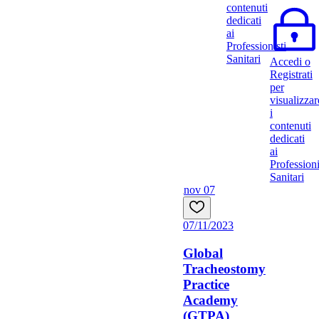
contenuti
dedicati
ai
Professionisti
Sanitari
Accedi o
Registrati
per
visualizzar
i
contenuti
dedicati
ai
Professioni
Sanitari
nov 07
07/11/2023
Global
Tracheostomy
Practice
Academy
(GTPA)