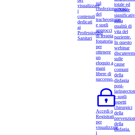
per
sul
totale ed
visualizzare
confezionamento
influisce
i
del
significat
contenuti
tracheostoma
sulla
dedicati
e sugli
qualità di
ai
approcci
vita del
Professionisti
di terapia
paziente.
Sanitari
fonatoria
In questo
per
webinar
ottenere
discuterem
un
sulle
eloquio a
cause
mani
comuni
libere di
della
successo.
disfagia
post-
laringecto
e sugli
aspetti
chirurgici
Accedi o
della
Registrati
prevenzio
per
della
visualizzare
disfagia.
i