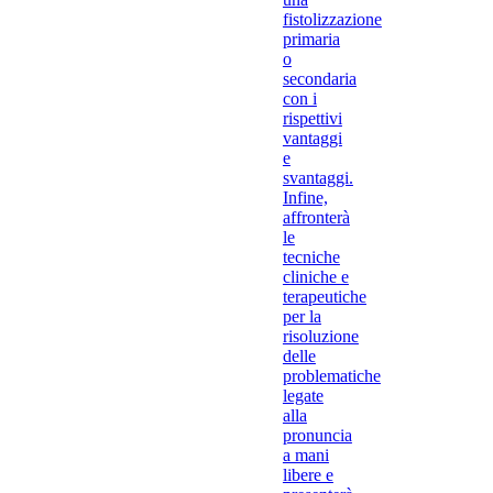
fistolizzazione
primaria
o
secondaria
con i
rispettivi
vantaggi
e
svantaggi.
Infine,
affronterà
le
tecniche
cliniche e
terapeutiche
per la
risoluzione
delle
problematiche
legate
alla
pronuncia
a mani
libere e