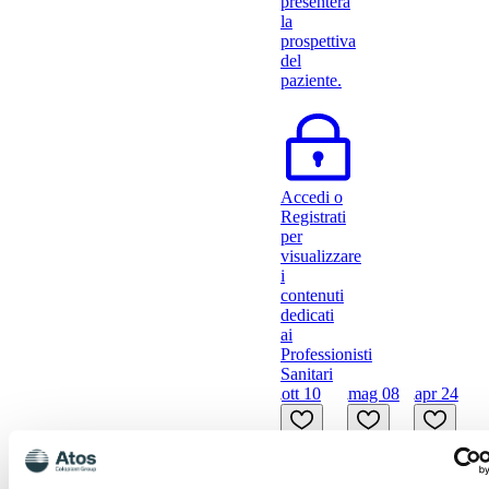
presenterà
la
prospettiva
del
paziente.
Accedi o
Registrati
per
visualizzare
i
contenuti
dedicati
ai
Professionisti
Sanitari
ott 10
mag 08
apr 24
10/10/2024
08/05/2024
24/04/202