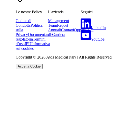
Le nostre Policy
L'azienda
Seguici
Codice di
Management
Condotta
Politica
Team
Report
LinkedIn
sulla
Annuali
Contatti
Opportunità
Privacy
Documentazione
di Carriera
Youtube
regolatoria
Termini
d’uso
IFU
Informativa
sui cookies
Copyright © 2026 Atos Medical Italy | All Rights Reserved
Accetta Cookie